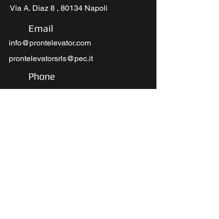
Via A. Diaz 8 , 80134 Napoli
Email
info@prontelevator.com
prontelevatorsrls@pec.it
Phone
tel:
081 5867647
Social Media
Cookie Policy
Tutela Privacy