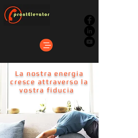
La nostra energia
cresce attraverso la
vostra fiducia