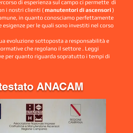
percorso di esperienza sul campo ci permette di
n i nostri clienti (
manutentori di ascensori
)
comune, in quanto conosciamo perfettamente
e esigenze per le quali sono investiti nel corso
nua evoluzione sottoposta a responsabilità e
normative che regolano il settore . Leggi
ve per quanto riguarda sopratutto i tempi di
testato ANACAM